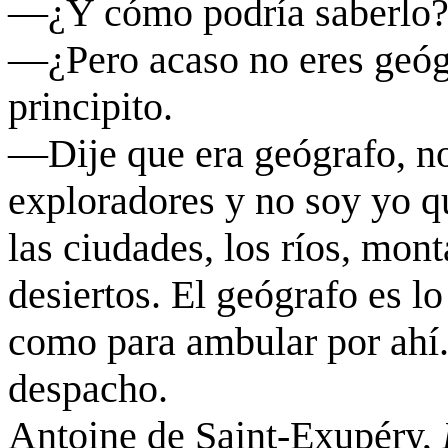
—¿
Y cómo podría saberlo
—¿
Pero acaso no eres geó
principito.
—Dije que era geógrafo, n
exploradores y no soy yo q
las ciudades, los ríos, mon
desiertos. El geógrafo es l
como para ambular por ahí
despacho.
Antoine
de Saint-
Exupéry
,