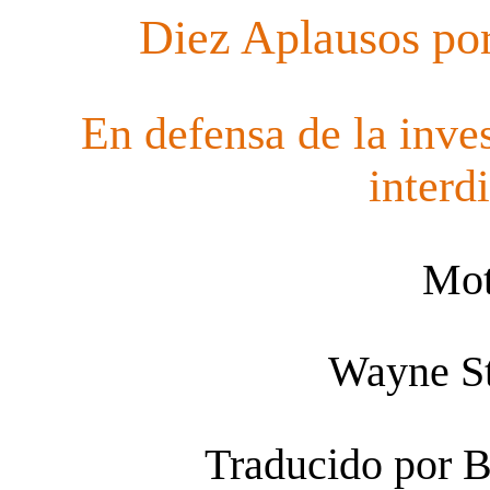
Diez Aplausos po
En defensa de la inve
interd
Mot
Wayne
S
Traducido por 