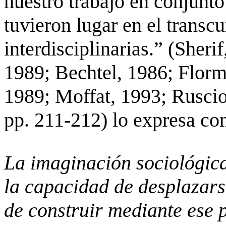
nuestro trabajo en conjunt
tuvieron lugar en el transc
interdisciplinarias.”
(
Sherif
1989; Bechtel, 1986;
Flor
1989; Moffat, 1993;
Rusci
pp. 211-212) lo expresa co
La imaginación sociológica
la capacidad de desplazarse
de construir mediante ese 